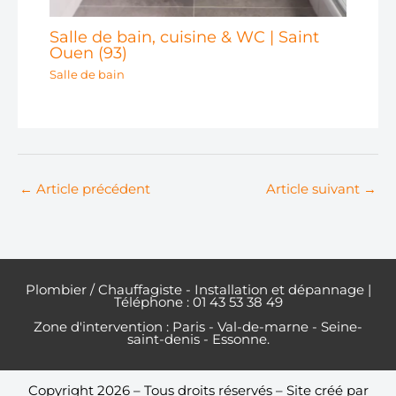
Salle de bain, cuisine & WC | Saint
Ouen (93)
Salle de bain
←
Article précédent
Article suivant
→
Plombier / Chauffagiste - Installation et dépannage |
Téléphone : 01 43 53 38 49
Zone d'intervention : Paris - Val-de-marne - Seine-
saint-denis - Essonne.
Copyright 2026 – Tous droits réservés – Site créé par